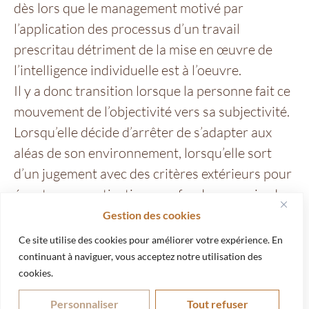
dès lors que le management motivé par
l’application des processus d’un travail
prescritau détriment de la mise en œuvre de
l’intelligence individuelle est à l’oeuvre.
Il y a donc transition lorsque la personne fait ce
mouvement de l’objectivité vers sa subjectivité.
Lorsqu’elle décide d’arrêter de s’adapter aux
aléas de son environnement, lorsqu’elle sort
d’un jugement avec des critères extérieurs pour
écouter ses motivations profondes, ce qui a du
sens pour elle. Cela peut être une question de
Gestion des cookies
croissance personnelle ou bien, carrément le
Ce site utilise des cookies pour améliorer votre expérience. En
refus de s’éteindre, une question de survie.
continuant à naviguer, vous acceptez notre utilisation des
cookies.
La transition professionnelle est en fait un
passage coincé entre un avant et un après,
Personnaliser
Tout refuser